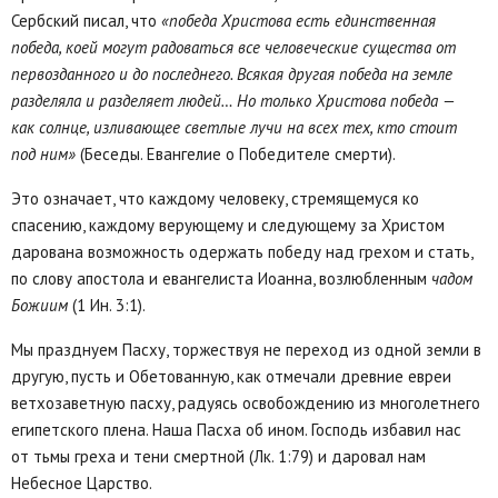
Сербский писал, что
«победа Христова есть единственная
победа, коей могут радоваться все человеческие существа от
первозданного и до последнего. Всякая другая победа на земле
разделяла и разделяет людей… Но только Христова победа —
как солнце, изливающее светлые лучи на всех тех, кто стоит
под ним»
(Беседы. Евангелие о Победителе смерти).
Это означает, что каждому человеку, стремящемуся ко
спасению, каждому верующему и следующему за Христом
дарована возможность одержать победу над грехом и стать,
по слову апостола и евангелиста Иоанна, возлюбленным
чадом
Божиим
(1 Ин. 3:1).
Мы празднуем Пасху, торжествуя не переход из одной земли в
другую, пусть и Обетованную, как отмечали древние евреи
ветхозаветную пасху, радуясь освобождению из многолетнего
египетского плена. Наша Пасха об ином. Господь избавил нас
от тьмы греха и тени смертной (Лк. 1:79) и даровал нам
Небесное Царство.