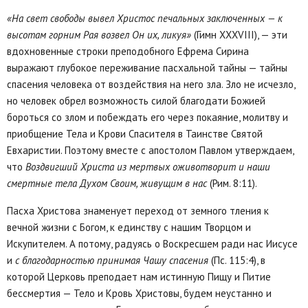
«На свет свободы вывел Христос печальных заключенных — к
высотам горним Рая возвел Он их, ликуя»
(Гимн XXXVIII), — эти
вдохновенные строки преподобного Ефрема Сирина
выражают глубокое переживание пасхальной тайны — тайны
спасения человека от воздействия на него зла. Зло не исчезло,
но человек обрел возможность силой благодати Божией
бороться со злом и побеждать его через покаяние, молитву и
приобщение Тела и Крови Спасителя в Таинстве Святой
Евхаристии. Поэтому вместе с апостолом Павлом утверждаем,
что
Воздвигший Христа из мертвых оживотворит и наши
смертные тела Духом Своим, живущим в нас
(Рим. 8:11).
Пасха Христова знаменует переход от земного тления к
вечной жизни с Богом, к единству с нашим Творцом и
Искупителем. А потому, радуясь о Воскресшем ради нас Иисусе
и
с благодарностью принимая Чашу спасения
(Пс. 115:4), в
которой Церковь преподает нам истинную Пищу и Питие
бессмертия — Тело и Кровь Христовы, будем неустанно и