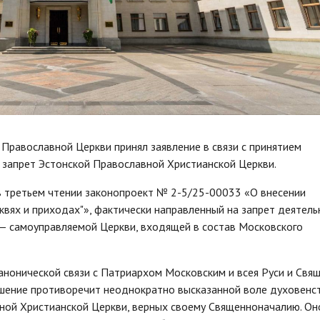
Православной Церкви принял заявление в связи с принятием
 запрет Эстонской Православной Христианской Церкви.
 в третьем чтении законопроект № 2-5/25-00033 «О внесении
квях и приходах"», фактически направленный на запрет деятель
— самоуправляемой Церкви, входящей в состав Московского
анонической связи с Патриархом Московским и всея Руси и Свя
шение противоречит неоднократно высказанной воле духовенст
ной Христианской Церкви, верных своему Священноначалию. Он