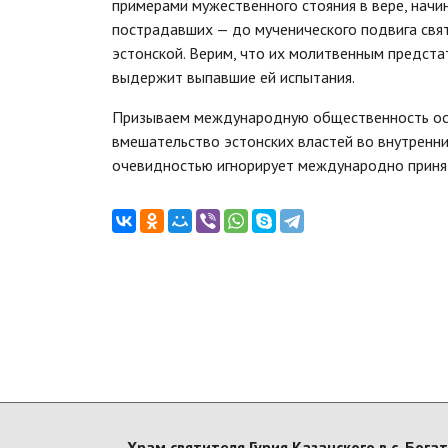
примерами мужественного стояния в вере, начи
пострадавших — до мученического подвига свят
эстонской. Верим, что их молитвенным предст
выдержит выпавшие ей испытания.
Призываем международную общественность осу
вмешательство эстонских властей во внутренни
очевидностью игнорирует международно приня
Храм святителя Гурия Казанского в с. Бог