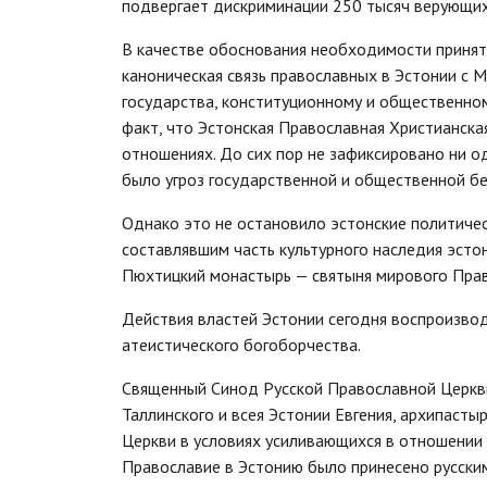
подвергает дискриминации 250 тысяч верующих
В качестве обоснования необходимости принят
каноническая связь православных в Эстонии с 
государства, конституционному и общественном
факт, что Эстонская Православная Христианска
отношениях. До сих пор не зафиксировано ни о
было угроз государственной и общественной бе
Однако это не остановило эстонские политичес
составлявшим часть культурного наследия эсто
Пюхтицкий монастырь — святыня мирового Прав
Действия властей Эстонии сегодня воспроизво
атеистического богоборчества.
Священный Синод Русской Православной Церкв
Таллинского и всея Эстонии Евгения, архипаст
Церкви в условиях усиливающихся в отношении 
Православие в Эстонию было принесено русским