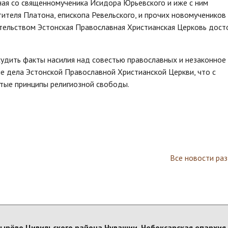
ная со священномученика Исидора Юрьевского и иже с ним
ителя Платона, епископа Ревельского, и прочих новомучеников
ательством Эстонская Православная Христианская Церковь дост
дить факты насилия над совестью православных и незаконное
е дела Эстонской Православной Христианской Церкви, что с
тые принципы религиозной свободы.
Все новости ра
атырёво Цивильского района Чувашии. Чебоксарская епархия.