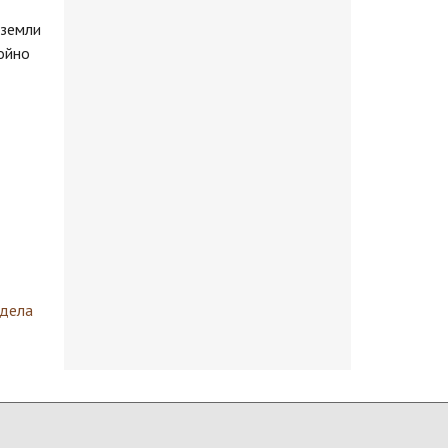
 земли
ойно
здела