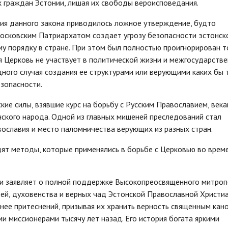
 граждан Эстонии, лишая их свободы вероисповедания.
ия данного закона приводилось ложное утверждение, будто
Московским Патриархатом создает угрозу безопасности эстонск
у порядку в стране. При этом был полностью проигнорирован т
я Церковь не участвует в политической жизни и межгосударств
дного случая создания ее структурами или верующими каких бы 
зопасности.
кие силы, взявшие курс на борьбу с Русским Православием, век
нского народа. Одной из главных мишеней преследований стал
ославия и место паломничества верующих из разных стран.
дят методы, которые применялись в борьбе с Церковью во врем
и заявляет о полной поддержке Высокопреосвященного митро
ырей, духовенства и верных чад Эстонской Православной Христи
нее притеснений, призывая их хранить верность священным кано
и миссионерами тысячу лет назад. Его история богата яркими