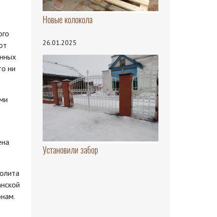
Новые колокола
ого
26.01.2025
от
енных
то ни
ами
ена
Установили забор
полита
анской
нам.